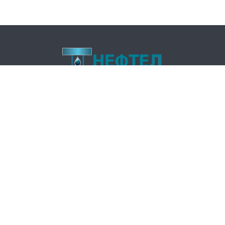
КОНТАКТЫ
Россия
,
Кировская область
г. Киров
market@neftel.ru
ПН-ПТ: 08:00-17:00
СБ-ВС: Выходной
НАВИГАЦИЯ
Главная
Контрольно-измерительные приборы