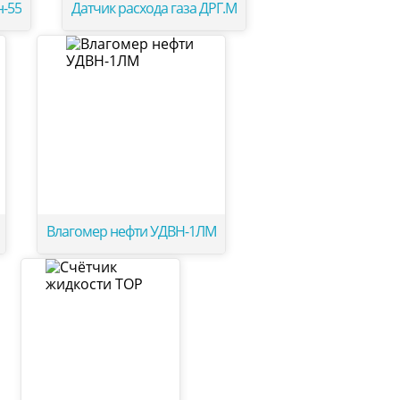
н-55
Датчик расхода газа ДРГ.М
Влагомер нефти УДВН-1ЛМ