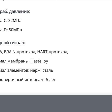
 раб. давление:
ла-C: 32МПа
ла-D: 50МПа
ной сигнал:
А, BRAIN-протокол, HART-протокол,
иал мембраны: Hastelloy
ал элементов: нерж. сталь
оверочный интервал - 5 лет