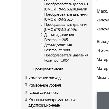
Преобразователь давления
JUMO dTRANS p02 KERAMIK
Макс.
Преобразователь давления
JUMO dTRANS p20
капсу
Преобразователь давления
капсу
JUMO dTRANS p20 Ex d
Датчики давления
Rosemount 2051
Выход
Датчик давления
Rosemount 2088
-4-20м
Преобразователи давления
Матер
Rosemount 3051
Матери
Средоразделители
Межпр
Измерение расхода
Измерение уровня
Газоанализаторы
Клапаны электромагнитные
двухпозиционные