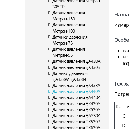
Датчик давления Метран
305ПР
Датчик давления
Назна
Метран-150
Датчик давления
Измер
Метран-100
Датчики давления
Особе
Метран-75
Датчик давления
вы
Метран-55
во
Датчик давления EJA430A
вз
Датчик давления EJX430B
Датчики давления
EJA438W, EJA438N
Тех. 
Датчик давления EJX438A
Датчик давления EJX440A
Погре
Датчик давления EJA440A
Датчик давления EJX430A
Капс
Датчик давления EJX530A
Датчик давления EJA530A
C
Датчик давления EJX530B
D
Датчик давления EJX630A