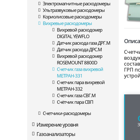
Электромагнитные расходомеры
Ультразвуковые расходомеры
Кориолисовые расходомеры
Вихревые расходомеры
Вихревой расходомер
DIGITAL YEWFLO
Опис
Датчик расхода газа ДРГ.М
Датчик расхода ДРС.М
Счетч
Вихревой расходомер
возду
ROSEMOUNT 8800D
состав
Счетчик газа вихревой
ГРП по
устро
МЕТРАН-331
Счетчик пара вихревой
МЕТРАН-332
Счетчик газа СВГ.М
Счётчик пара СВП
Счетчики-расходомеры
Измерение уровня
Газоанализаторы